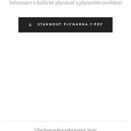
Informace o králické plynárně a plynovém osvětlení
STÁHNOUT PLYNÁRNA-7.PDF
Všechna práva vyhrazena 2020