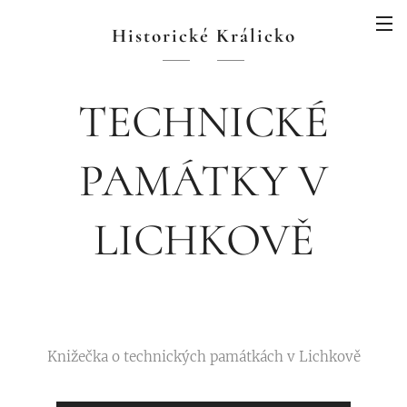
Historické Králicko
TECHNICKÉ
PAMÁTKY V
LICHKOVĚ
Knižečka o technických památkách v Lichkově